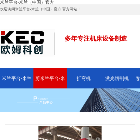
米兰平台-米兰（中国）官方
欢迎访问米兰平台-米兰（中国）官方 官方网站！
多年专注机床设备制造
米兰平台-米兰
剪米兰平台-米
折弯机
激光切割机
卷
（中国）官方米
兰（中国）官方
兰
兰平台-米兰
（中国）官方