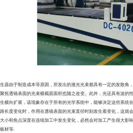
生器由于制造成本等原因，所发出的激光光束都具有一定的发散角，呈
聚焦透镜表面的光束横截面面积也随之改变。此外，光还具有波的
生横向扩展，该现象存在于所有的光学系统中，能够决定这些系统在
路长度变化时，作用在透镜表面的光束直径时刻发生着变化，这就
大小和焦点深度在连续加工中发生变化，必然会对加工产生很大影
板材等.