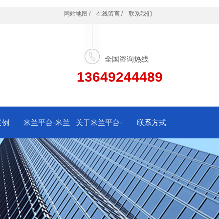
网站地图 /
在线留言 /
联系我们
全国咨询热线
13649244489
案例
米兰平台-米兰
关于米兰平台-
联系方式
（中国）官方
米兰（中国）官
方