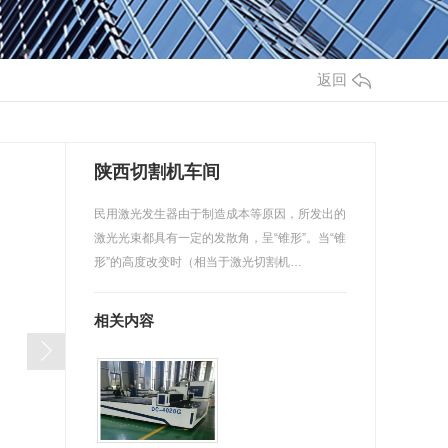
返回
陕西切割机车间
民用激光发生器由于制造成本等原因，所发出的
激光光束都具有一定的发散角，呈“锥形”。当“锥
形”的高度改变时（相当于激光切割机…
相关内容