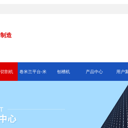
备制造
光切割机
卷米兰平台-米
刨槽机
产品中心
用户
兰（中国）官方