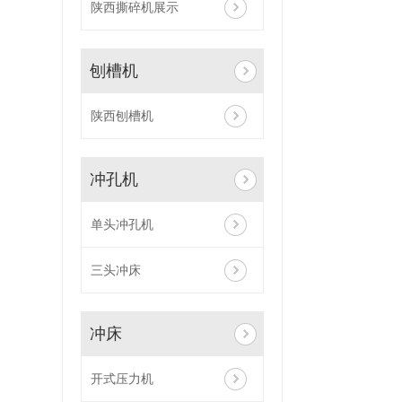
陕西撕碎机展示
刨槽机
陕西刨槽机
冲孔机
单头冲孔机
三头冲床
冲床
开式压力机