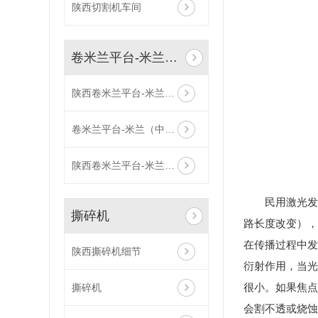
陕西切割机车间
卷米兰平台-米兰（中国）官方
陕西卷米兰平台-米兰（中国）官方 生产
卷米兰平台-米兰（中国）官方
陕西卷米兰平台-米兰（中国）官方 展示
民用激光发
撕碎机
路长度改变），
在传播过程中发
陕西撕碎机细节
衍射作用，当光
很小。如果焦点
撕碎机
会割不透或烧蚀