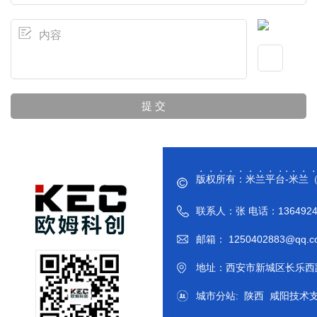
版权所有：米兰平台-米兰
联系人：张 电话：136492444
邮箱： 1250402883@qq
地址：西安市新城区长乐西路
城市分站
:
陕西
咸阳
技术