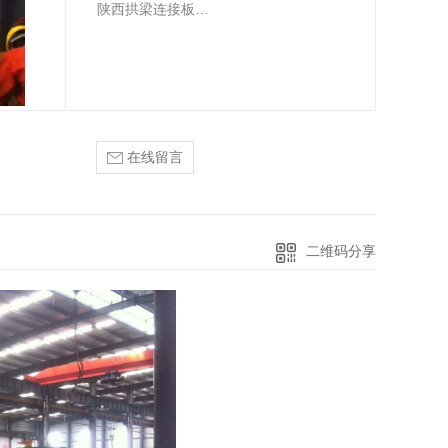
陕西拱梁连接板冲孔机
在线留言
二维码分享