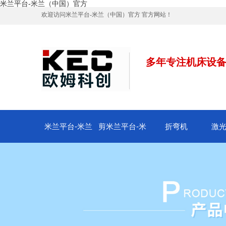
米兰平台-米兰（中国）官方
欢迎访问米兰平台-米兰（中国）官方 官方网站！
多年专注机床设
米兰平台-米兰
剪米兰平台-米
折弯机
激
（中国）官方米
兰（中国）官方
兰平台-米兰
（中国）官方