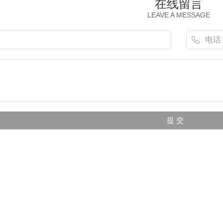
在线留言
LEAVE A MESSAGE