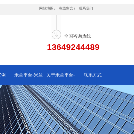
网站地图 /
在线留言 /
联系我们
全国咨询热线
13649244489
案例
米兰平台-米兰
关于米兰平台-
联系方式
（中国）官方
米兰（中国）官
方