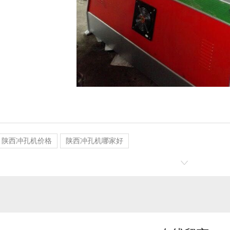
陕西冲孔机价格
陕西冲孔机哪家好