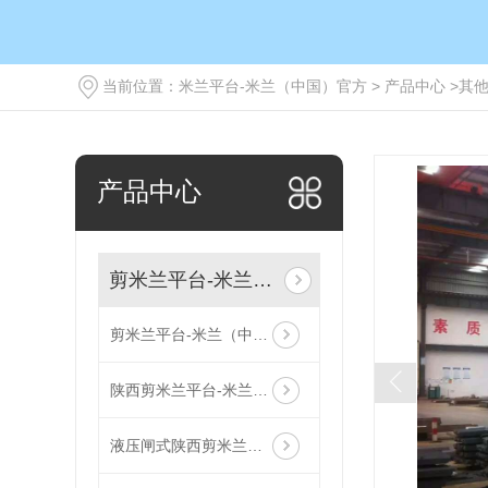
当前位置：
米兰平台-米兰（中国）官方
>
产品中心
>
其
产品中心
剪米兰平台-米兰（中国）官方
剪米兰平台-米兰（中国）官方 展示
陕西剪米兰平台-米兰（中国）官方 生产
液压闸式陕西剪米兰平台-米兰（中国）官方