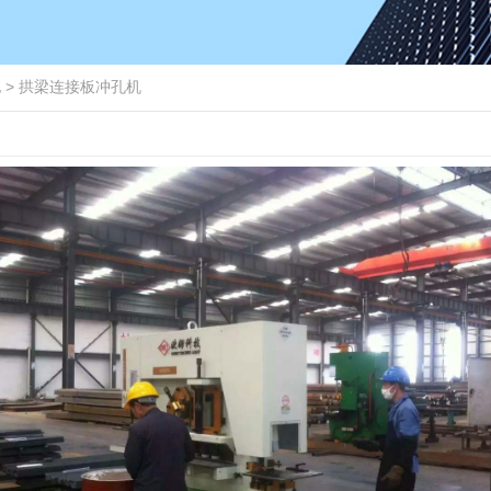
他
>
拱梁连接板冲孔机