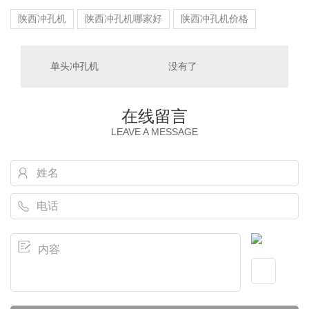
陕西冲孔机
陕西冲孔机哪家好
陕西冲孔机价格
单头冲孔机
没有了
在线留言
LEAVE A MESSAGE