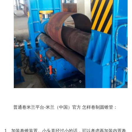
普通卷米兰平台-米兰（中国）官方 怎样卷制圆锥管：
1、加装卷锥装置。小头直径过小的话，可以考虑再加装内置卷