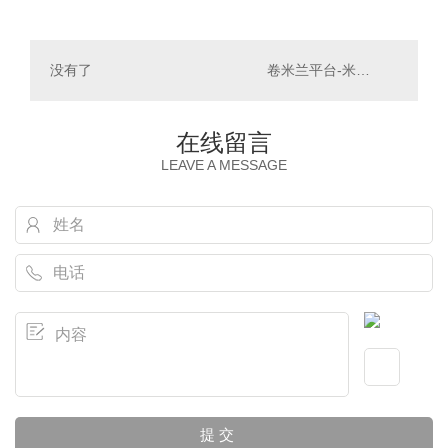
没有了
卷米兰平台-米兰（中国）官方
在线留言
LEAVE A MESSAGE