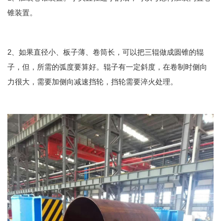
锥装置。
2、如果直径小、板子薄、卷筒长，可以把三辊做成圆锥的辊
子，但，所需的弧度要算好。辊子有一定斜度，在卷制时侧向
力很大，需要加侧向减速挡轮，挡轮需要淬火处理。