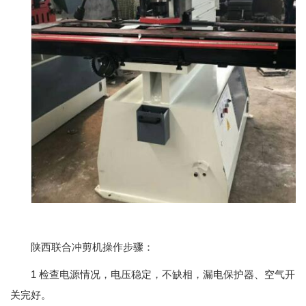
陕西联合冲剪机操作步骤：
1 检查电源情况，电压稳定，不缺相，漏电保护器、空气开
关完好。