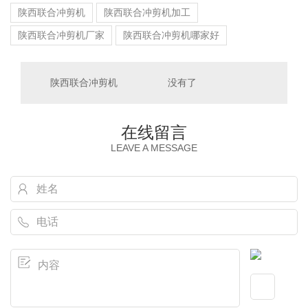
陕西联合冲剪机
陕西联合冲剪机加工
陕西联合冲剪机厂家
陕西联合冲剪机哪家好
陕西联合冲剪机
没有了
在线留言
LEAVE A MESSAGE