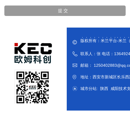
版权所有：米兰平台-米兰
联系人：张 电话：136492444
邮箱： 1250402883@qq
地址：西安市新城区长乐西路
城市分站
:
陕西
咸阳
技术