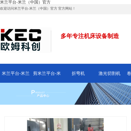
米兰平台-米兰（中国）官方
欢迎访问米兰平台-米兰（中国）官方 官方网站！
多年专注机床设备制造
米兰平台-米兰
剪米兰平台-米
折弯机
激光切割机
卷
（中国）官方米
兰（中国）官方
兰
兰平台-米兰
（中国）官方