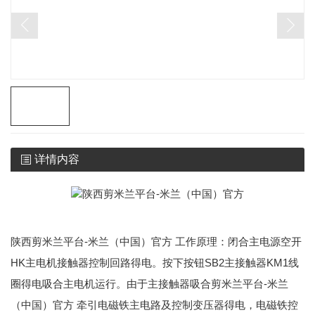
详情内容
陕西剪米兰平台-米兰（中国）官方 工作原理：闭合主电源空开
HK主电机接触器控制回路得电。按下按钮SB2主接触器KM1线
圈得电吸合主电机运行。由于主接触器吸合剪米兰平台-米兰
（中国）官方 牵引电磁铁主电路及控制变压器得电，电磁铁控