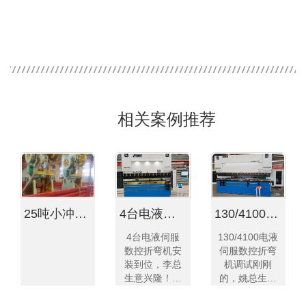
相关案例推荐
25吨小冲床两台安全到货
4台电液伺服数控折弯机安装到位，李总生意兴隆！财源广进
130/4100电液伺服数控折弯机调试刚刚的，姚总生意兴隆！
4台电液伺服
130/4100电液
数控折弯机安
伺服数控折弯
装到位，李总
机调试刚刚
生意兴隆！财
的，姚总生意
源广进
兴隆！