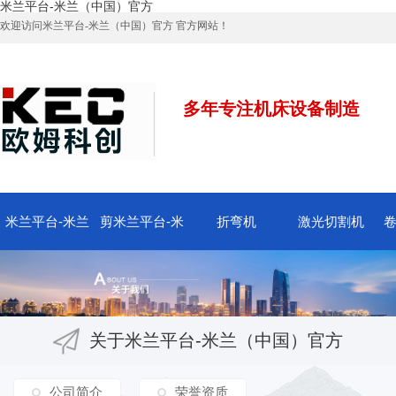
米兰平台-米兰（中国）官方
欢迎访问米兰平台-米兰（中国）官方 官方网站！
多年专注机床设备制造
米兰平台-米兰
剪米兰平台-米
折弯机
激光切割机
卷
（中国）官方米
兰（中国）官方
兰
兰平台-米兰
关于米兰平台-米兰（中国）官方
公司简介
荣誉资质
（中国）官方