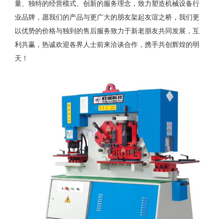
量、独特的经营模式、创新的服务理念，致力塑造机械设备行
业品牌，愿我们的产品与更广大的朋友架起友谊之桥，我们更
以优势的价格与独到的售后服务致力于新老朋友共同发展，互
利共赢，热诚欢迎各界人士前来洽谈合作，携手共创辉煌的明
天！