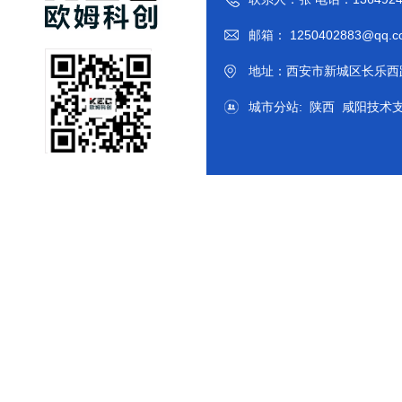
邮箱： 1250402883@qq
地址：西安市新城区长乐西路
城市分站
:
陕西
咸阳
技术