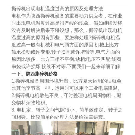
撕碎机出现电机温度过高的原因及处理方法
电机作为陕西撕碎机设备的重要动力供应者，在作业
时出现电机温度过高是很严峻的现象，假如继续发烧
没有及时解决后果不堪设想，那么，撕碎机出现电机
温度过高的原因有那些，要怎样处理?撕碎机电机温
度过高一般有机械和电气两方面的原因,机械上比方
轴承松动或许变形,转子扫堂或许堵转等.电气方面的
原因比较多，比方三相不平衡,缺相;电压不匹配;线圈
串烧或许损坏;接线不对等.下面我们一起来详细了解
一下。
陕西撕碎机价格
1.
撕碎机设备周围环境升温
，比方夏天运用的话就会
比其他季节高一些，运用时可以用个工业电扇降温。
2.
撕碎机电机散热不良
，守时整理电机周围物料，避
免物料杂物堆积。
3.
电机定、转子之间气隙很小，简单致使定、转子之
间相碰
。比较简单的处理方法是给端盖镶套。