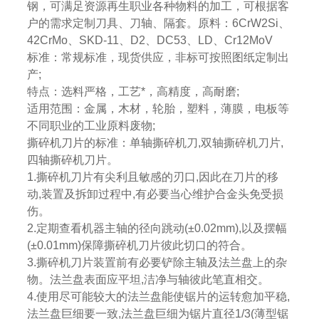
钢，可满足资源再生职业各种物料的加工，可根据客
户的需求定制刀具、刀轴、隔套。原料：6CrW2Si、
42CrMo、SKD-11、D2、DC53、LD、Cr12MoV
标准：常规标准，现货供应，非标可按照图纸定制出
产;
特点：选料严格，工艺*，高精度，高耐磨;
适用范围：金属，木材，轮胎，塑料，薄膜，电板等
不同职业的工业原料废物;
撕碎机刀片的标准：单轴撕碎机刀,双轴撕碎机刀片,
四轴撕碎机刀片。
1.撕碎机刀片有尖利且敏感的刃口,因此在刀片的移
动,装置及拆卸过程中,有必要当心维护合金头免受损
伤。
2.定期查看机器主轴的径向跳动(±0.02mm),以及摆幅
(±0.01mm)保障撕碎机刀片彼此切口的符合。
3.撕碎机刀片装置前有必要铲除主轴及法兰盘上的杂
物。法兰盘表面应平坦,洁净与轴彼此笔直相交。
4.使用尽可能较大的法兰盘能使锯片的运转愈加平稳,
法兰盘巨细要一致,法兰盘巨细为锯片直径1/3(薄型锯