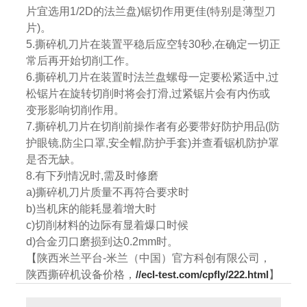
片宜选用1/2D的法兰盘)锯切作用更佳(特别是薄型刀
片)。
5.撕碎机刀片在装置平稳后应空转30秒,在确定一切正
常后再开始切削工作。
6.撕碎机刀片在装置时法兰盘螺母一定要松紧适中,过
松锯片在旋转切削时将会打滑,过紧锯片会有内伤或
变形影响切削作用。
7.撕碎机刀片在切削前操作者有必要带好防护用品(防
护眼镜,防尘口罩,安全帽,防护手套)并查看锯机防护罩
是否无缺。
8.有下列情况时,需及时修磨
a)撕碎机刀片质量不再符合要求时
b)当机床的能耗显着增大时
c)切削材料的边际有显着爆口时候
d)合金刃口磨损到达0.2mm时。
【陕西米兰平台-米兰（中国）官方科创有限公司，
陕西撕碎机设备价格，
//ecl-test.com/cpfly/222.html
】