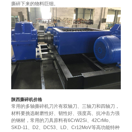
撕碎下来的物料巨细。
陕西撕碎机价格
常用的多轴撕碎机刀片有双轴刀、三轴刀和四轴刀，
材料要挑选耐磨性好、韧性好、强度高、抗冲击力强
的钢材，常用的刀具原料有6CrW2Si、42CrMo、
SKD-11、D2、DC53、LD、Cr12MoV等高功能特种