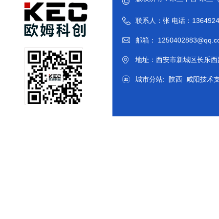
联系人：张 电话：136492444
邮箱： 1250402883@qq
地址：西安市新城区长乐西路
城市分站
:
陕西
咸阳
技术