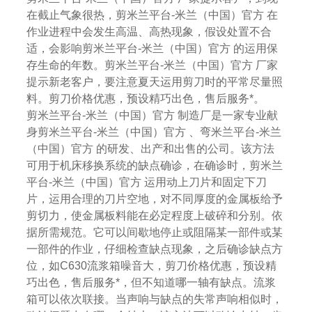
在截止气象很热，剪米兰平台-米兰（中国）官方 在
作业进程中会发生高温、高热现象，假设处置不合
适，会影响剪米兰平台-米兰（中国）官方 的运用保
存生命的年数。剪米兰平台-米兰（中国）官方 厂家
提示新老客户，要注意夏天运用剪刀时的平常尽量照
料。剪刀价格优惠，预设精巧出色，售后服务*。
剪米兰平台-米兰（中国）官方 制造厂是一家专业献
身剪米兰平台-米兰（中国）官方 、弯米兰平台-米兰
（中国）官方 的研发、出产和出售的公司。该方法
可用于机床移换系统的缺点确诊，在确诊时，剪米兰
平台-米兰（中国）官方 运用动上刀片和固定下刀
片，运用合理的刀片空地，对不同厚度的金属板给予
剪切力，使金属板料能在必定程度上破碎和分别。依
据所需规范。它可以间歇地停止或阻隔某一部件或某
一部件的作业，仔细检查缺点现象，之后确诊缺点方
位，如C630流浆箱噪音大，剪刀价格优惠，预设精
巧出色，售后服务*，但不知道哪一轴有缺点。流浆
箱可以依次联接。当声响与缺点的失常声响相似时，