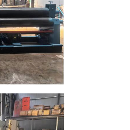
液压板料数显剪米兰平台-米兰（中国）官方