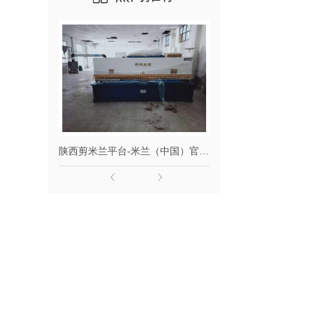
陕西剪米兰平台-米兰（中国）官方 生产