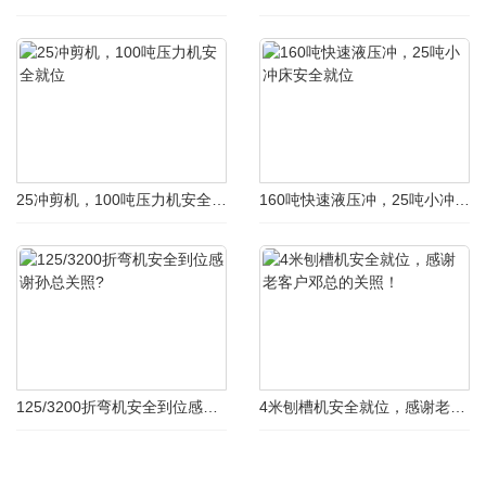
25冲剪机，100吨压力机安全就位
160吨快速液压冲，25吨小冲床安全就位
125/3200折弯机安全到位感谢孙总关照?
4米刨槽机安全就位，感谢老客户邓总的关照！