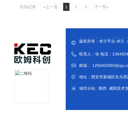
共25记录
«上一页
1
2
3
下一页»
版权所有：米兰平台-米兰
联系人：张 电话：136492444
邮箱： 1250402883@qq
地址：西安市新城区长乐西路
城市分站
:
陕西
咸阳
技术