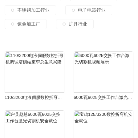
不锈钢加工行业
电子电器行业
钣金加工厂
炉具行业
110/3200电液伺服数控折弯机调试培训结束李总生意兴隆
6000瓦6025交换工作台激光切割机视频展示